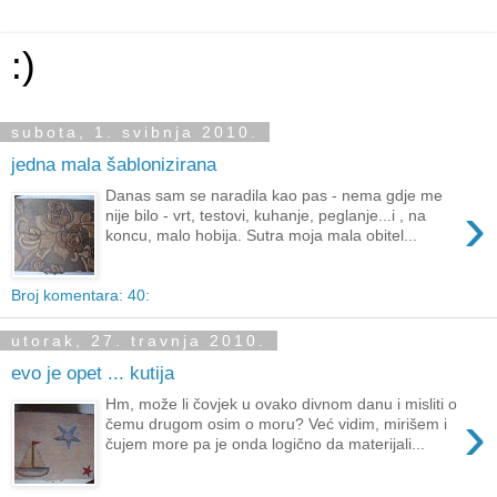
:)
subota, 1. svibnja 2010.
jedna mala šablonizirana
Danas sam se naradila kao pas - nema gdje me
›
nije bilo - vrt, testovi, kuhanje, peglanje...i , na
koncu, malo hobija. Sutra moja mala obitel...
Broj komentara: 40:
utorak, 27. travnja 2010.
evo je opet ... kutija
Hm, može li čovjek u ovako divnom danu i misliti o
›
čemu drugom osim o moru? Već vidim, mirišem i
čujem more pa je onda logično da materijali...