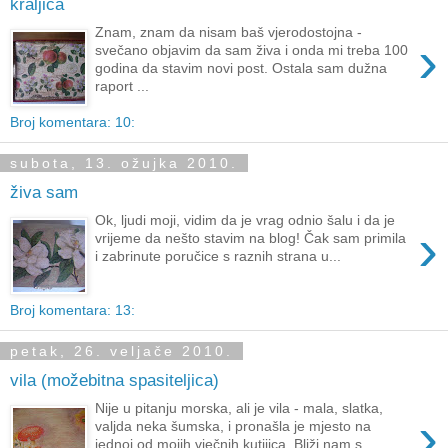
kraljica
Znam, znam da nisam baš vjerodostojna -
›
svečano objavim da sam živa i onda mi treba 100
godina da stavim novi post. Ostala sam dužna
raport ...
Broj komentara: 10:
subota, 13. ožujka 2010.
živa sam
Ok, ljudi moji, vidim da je vrag odnio šalu i da je
›
vrijeme da nešto stavim na blog! Čak sam primila
i zabrinute poručice s raznih strana u...
Broj komentara: 13:
petak, 26. veljače 2010.
vila (možebitna spasiteljica)
Nije u pitanju morska, ali je vila - mala, slatka,
›
valjda neka šumska, i pronašla je mjesto na
jednoj od mojih vječnih kutijica. Bliži nam s...